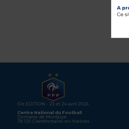
A pr
Ce si
51e EDITION - 23 et 24 avril 2026
Centre National du Football
Domaine de Montjoye
78 120 Clairefontaine-en-Yvelines