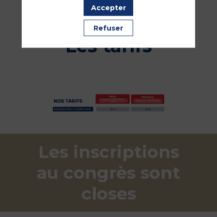
Accepter
Refuser
Les tarifs
Les inscriptions
au congrès sont
closes