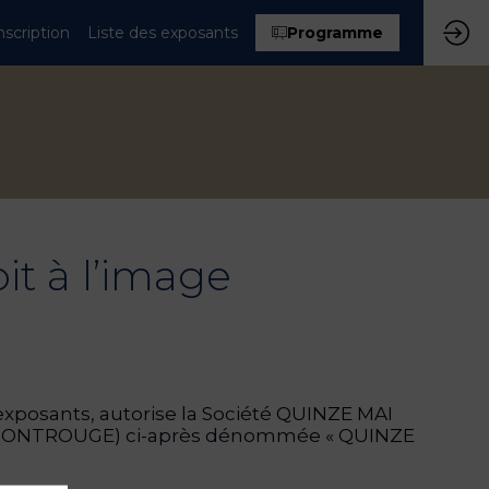
nscription
Liste des exposants
Programme
oit à l’image
 exposants, autorise la Société QUINZE MAI
40 MONTROUGE) ci-après dénommée « QUINZE