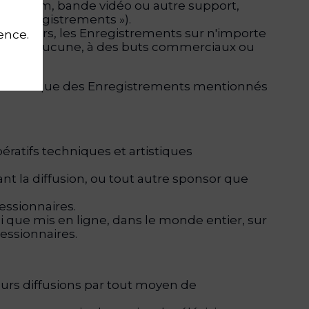
 sur film, bande vidéo ou autre support,
s « Enregistrements »).
 à un tiers, les Enregistrements sur n'importe
ience.
mitations aucune, à des buts commerciaux ou
rises.
e et artistique des Enregistrements mentionnés
ratifs techniques et artistiques
nt la diffusion, ou tout autre sponsor que
essionnaires.
que mis en ligne, dans le monde entier, sur
cessionnaires.
eurs diffusions par tout moyen de