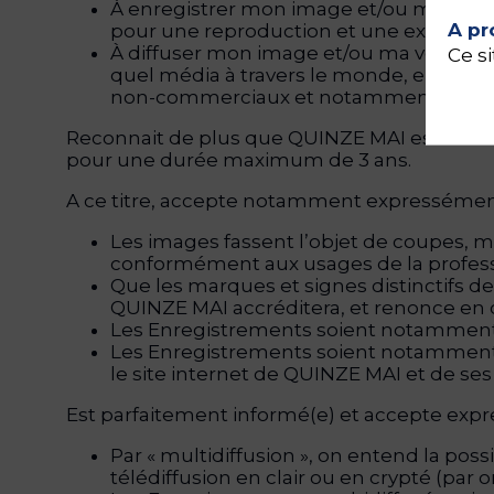
À enregistrer mon image et/ou ma voix p
A pr
pour une reproduction et une exploitatio
À diffuser mon image et/ou ma voix et à 
Ce si
quel média à travers le monde, en frança
non-commerciaux et notamment pour la 
Reconnait de plus que QUINZE MAI est et sera 
pour une durée maximum de 3 ans.
A ce titre, accepte notamment expressémen
Les images fassent l’objet de coupes, 
conformément aux usages de la profess
Que les marques et signes distinctifs de
QUINZE MAI accréditera, et renonce en 
Les Enregistrements soient notamment m
Les Enregistrements soient notamment e
le site internet de QUINZE MAI et de ses 
Est parfaitement informé(e) et accepte exp
Par « multidiffusion », on entend la po
télédiffusion en clair ou en crypté (par on