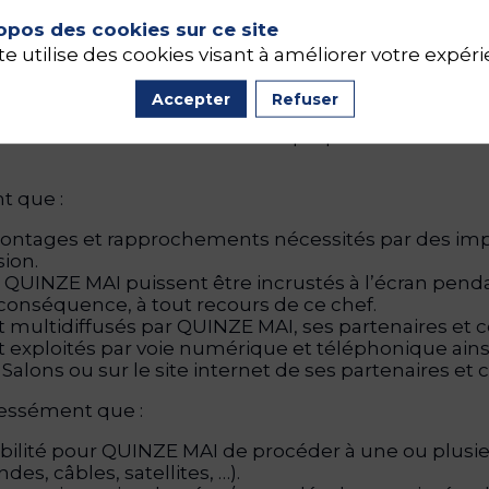
our une reproduction et une exploitation en photo,
opos des cookies sur ce site
n sonore, sonore et visuelle ou visuelle (ci-après le
utiliser ou à céder l'utilisation des Enregistrements
te utilise des cookies visant à améliorer votre expér
is et en toute autre langue, sans restriction ni li
promotion de QUINZE MAI, à une ou plusieurs rep
Accepter
Refuser
titulaire de tous les droits de propriété littérair
t que :
montages et rapprochements nécessités par des impé
ion.
 QUINZE MAI puissent être incrustés à l’écran penda
conséquence, à tout recours de ce chef.
ultidiffusés par QUINZE MAI, ses partenaires et c
xploités par voie numérique et téléphonique ainsi 
Salons ou sur le site internet de ses partenaires et 
ressément que :
ssibilité pour QUINZE MAI de procéder à une ou plusi
des, câbles, satellites, …).